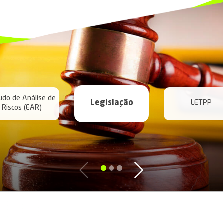
baixo os demais servi
e de Negócio:
Emerg