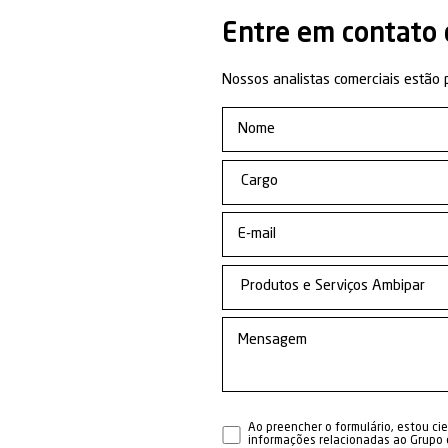
Respo
Document
Técnico