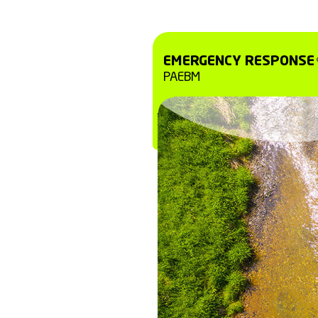
prevista na Lei 
Identifica os
Aponta quais
Define os ag
comunidades 
EMERGENCY
PAEBM