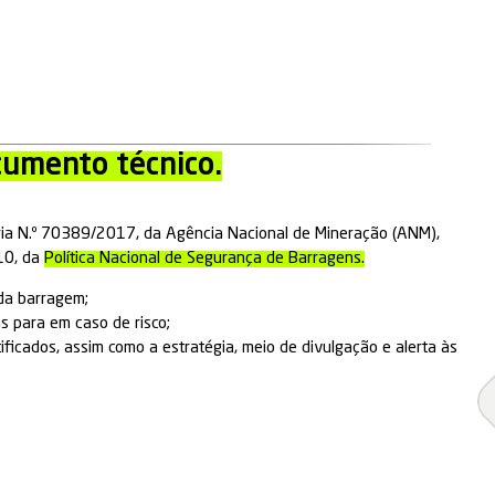
M
é um documento técnico.
gência pela Portaria N.º 70389/2017, da Agência Na