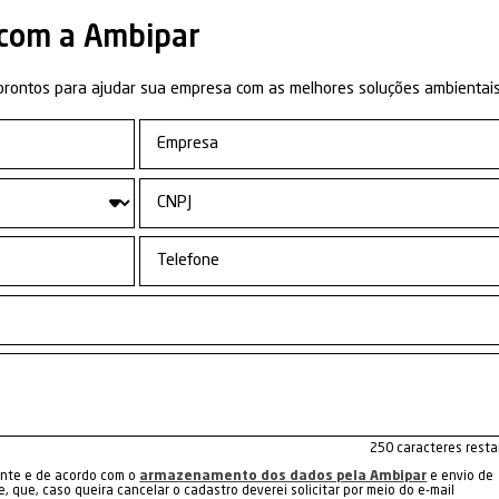
nse
.
os
Estudo de Análise de
Legis
s
Riscos (EAR)