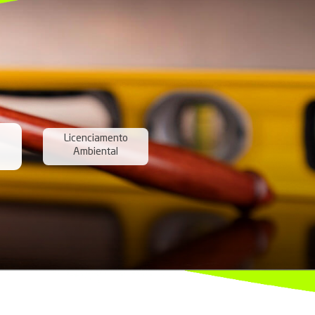
ços da
ency