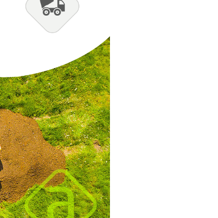
nça de Barragens.
meio de divulgação e alerta às