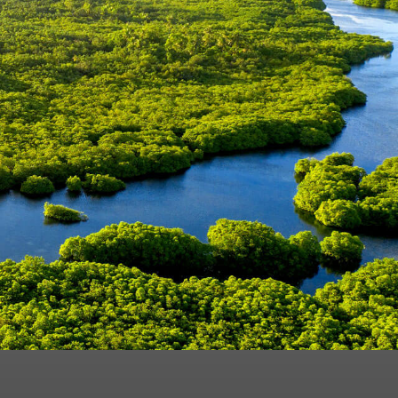
250
 dos dados pela Ambipar
e envio de
verei solicitar por meio do e-mail