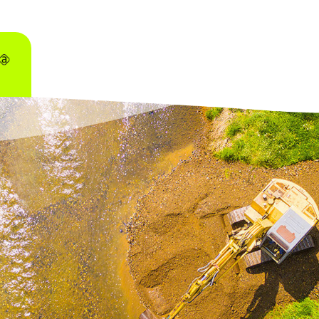
Federal 12.334/2010, da
Política Nacional de Segura
 potenciais riscos da barragem;
 ações executadas para em caso de risco;
entes a serem notificados, assim como a estratégia, 
do entorno.
 RESPONSE