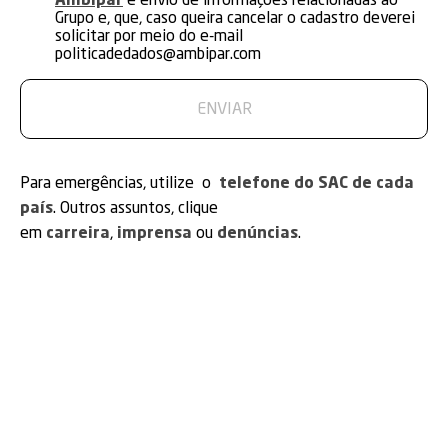
Ambipar
e envio de informações relacionadas ao
Grupo e, que, caso queira cancelar o cadastro deverei
solicitar por meio do e-mail
politicadedados@ambipar.com
Para emergências, utilize o
telefone do SAC de cada
país
. Outros assuntos, clique
em
carreira
,
imprensa
ou
denúncias
.