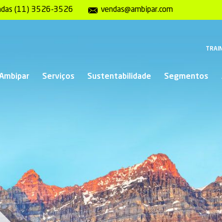
ndas (11) 3526-3526
vendas@ambipar.com
TRAIN
 Ambipar
Serviços
Sustentabilidade
Segmentos