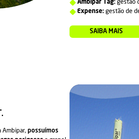
Ambipar Tag:
gestão d
Expense:
gestão de d
SAIBA MAIS
.
a Ambipar,
possuímos