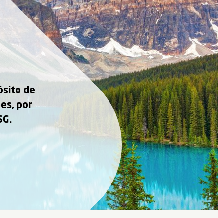
sito de
es, por
SG.