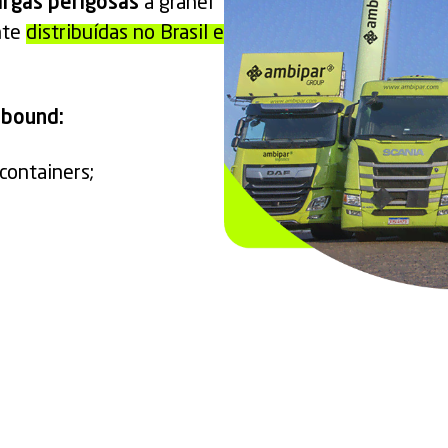
argas perigosas
a granel
nte
distribuídas no Brasil e
tbound:
containers;