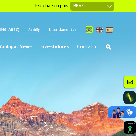
Escolha seu país:
EN
ES
ING (ARTC)
Ambify
Licenciamentos
PT
Ambipar News
Investidores
Contato
CTRL+F2