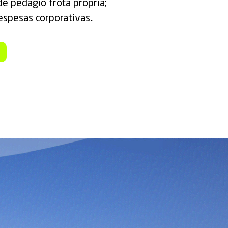
e pedágio frota própria;
espesas corporativas
.