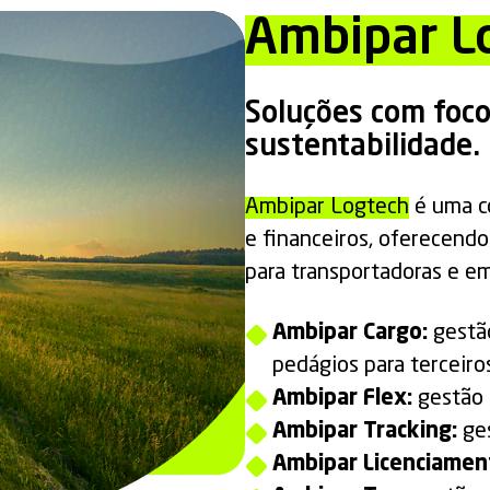
Ambipar L
Soluções com foco
sustentabilidade.
Ambipar Logtech
é uma co
e financeiros, oferecendo
para transportadoras e e
Ambipar Cargo:
gestã
pedágios para terceiro
Ambipar Flex:
gestão 
Ambipar Tracking:
ge
Ambipar Licenciamen