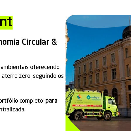
nt
nomia Circular &
 ambientais oferecendo
 aterro zero, seguindo os
rtfólio completo
para
tralizada.