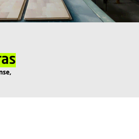
ras
nse
,