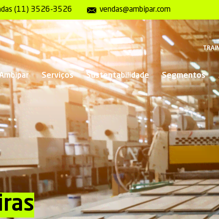
ndas (11) 3526-3526
vendas@ambipar.com
TRAIN
 Ambipar
Serviços
Sustentabilidade
Segmentos
iras