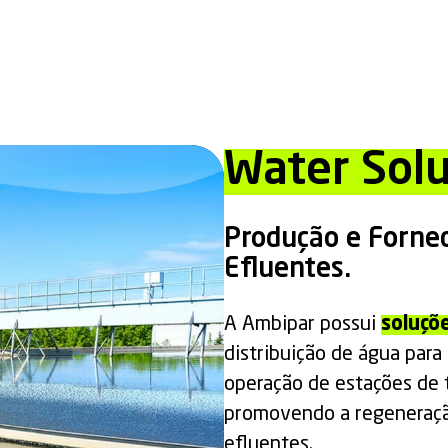
Water Solu
Produção e Forne
Efluentes.
A Ambipar possui
soluçõ
distribuição de água para 
operação de estações de 
promovendo a regeneração
efluentes.