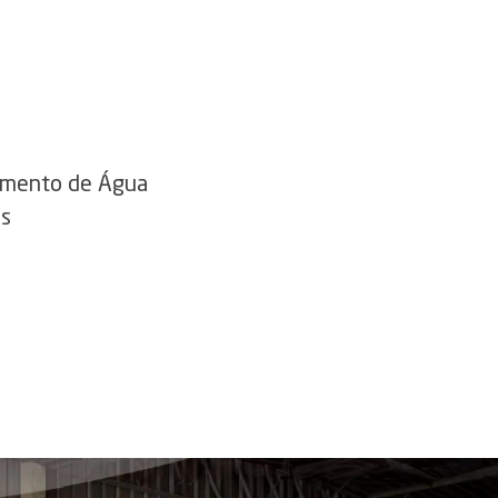
imento de Água
es