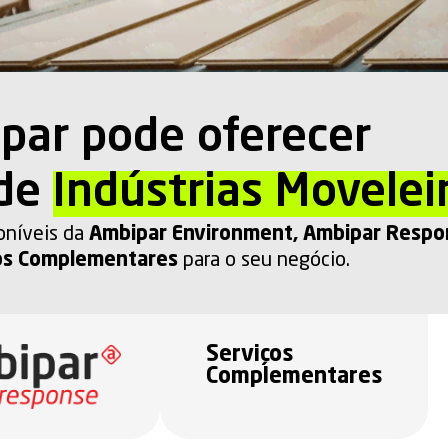
par pode oferecer
 de
Indústrias Movelei
oníveis da
Ambipar Environment
,
Ambipar Respo
os Complementares
para o seu negócio.
Serviços
Complementares