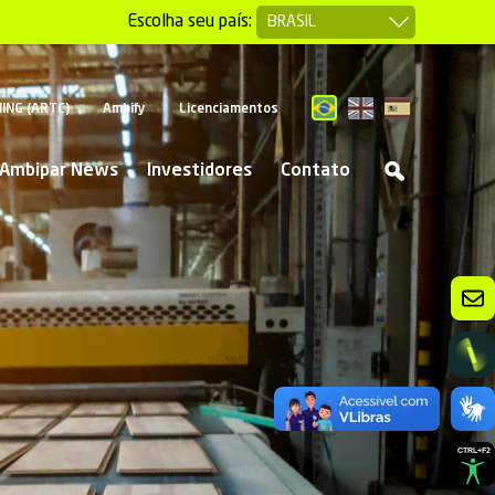
Escolha seu país:
EN
ES
ING (ARTC)
Ambify
Licenciamentos
PT
Ambipar News
Investidores
Contato
CTRL+F2