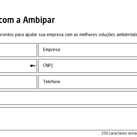
a abaixo os demais s
dade de Negócio:
Dec
Ge
ia
Créditos de Carbono