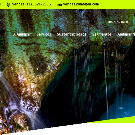
gência 0800 117 2020
Vendas (11) 3526-3526
ve
A Ambipar
Serviços
Suste