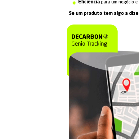
toda a cadeia
(d
identifique-as ab
Gerando assim
co
Com o
Genio Trac
Auditabilid
busca por in
É muito mais
Credibilida
Eficiência
pa
Se um produto t