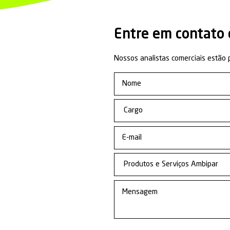
Conheç
da Uni
Consultor