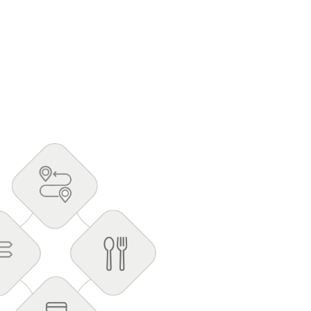
e os
participantes de