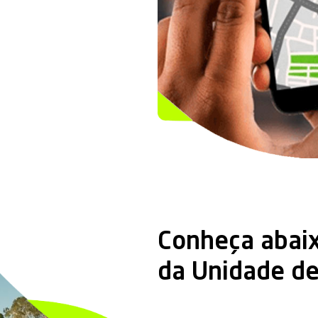
DECARBON
Genio Tracki