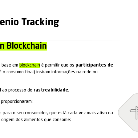
BON
>
Genio Tracking
ilidade em Blockchain
treabilidade
com base em
blockchain
é permitir qu