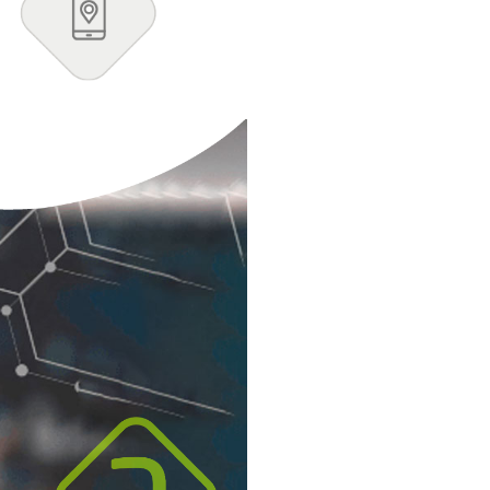
ções na rede ou
cada vez mais ativo na
;