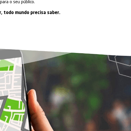
esde o plantio até o consumo final) insiram informa
ertamente.
nfiança
adicional ao processo de
rastreabilidade
.
king
, as empresas proporcionaram:
ade
da informação para o seu consumidor, que está 
formações sobre a origem dos alimentos que consome
transparência
;
de
;
ra um negócio e para o seu público.
em algo a dizer, todo mundo precisa saber.