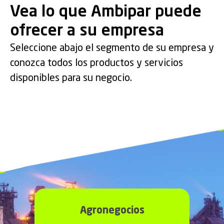
Vea lo que Ambipar puede
ofrecer a su empresa
Emergency Response
Environmental Services
Industrial Services
Maritime Services
Seleccione abajo el segmento de su empresa y
Gestión de Crisis y Respuesta a
Consultoría y Análisis Ambientales y
Limpieza Industrial, Reparación y
conozca todos los productos y servicios
Apoyo Portuario y Offshore.
Emergencias.
Remediaciones.
Mantenimiento.
disponibles para su negocio.
Agronegocios