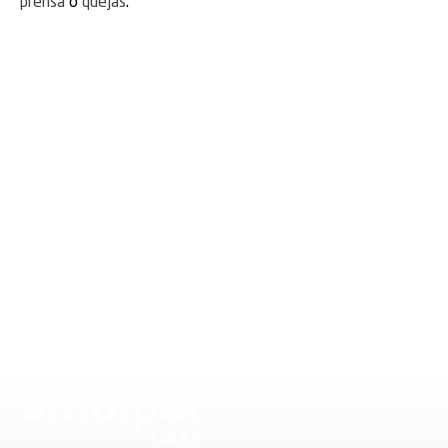
prensa
o
quejas
.