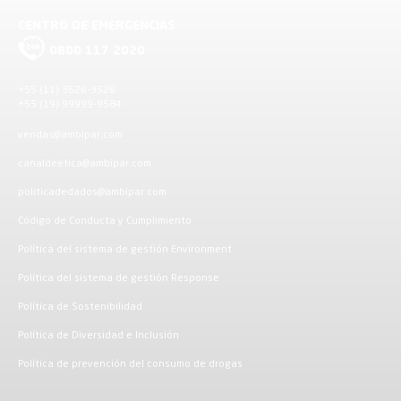
CENTRO DE EMERGENCIAS
0800 117 2020
+55 (11) 3526-3526
+55 (19) 99999-9584
vendas@ambipar.com
canaldeetica@ambipar.com
politicadedados@ambipar.com
Código de Conducta y Cumplimiento
Política del sistema de gestión Environment
Política del sistema de gestión Response
Política de Sostenibilidad
Política de Diversidad e Inclusión
Política de prevención del consumo de drogas