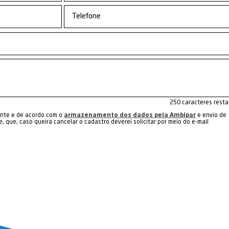
Encerr
de Pl
ustrial
Caldeiraria em Geral
indus