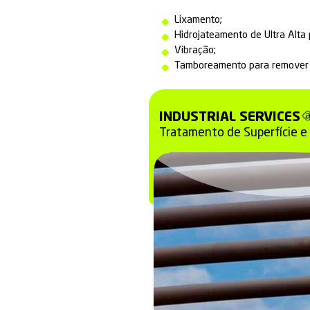
Essa manuten
resistência
ao d
processos exte
Além de oferecer
acabamento perfei
O tratamento é r
envolve
etapas
Lixamento;
Hidrojateame
Vibração;
Tamboreament