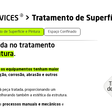
IAL SERVICES
>
Tratam
ial
Tratamento de Superfície e Pintura
Espa
specializada no tratamento
ície e pintura
.