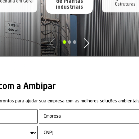
inada para realizar o tratamento de superfície com 
o em:
tálicas;
 em geral.
baixo os demais servi
e de Negócio:
Industr
es