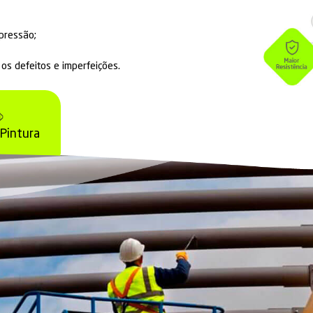
ção
garante que os equipamentos tenham mai
esgaste, oxidação, corrosão, abrasão e outro
rnos.
 maior segurança à peça tratada, proporcionando um
to e uniforme, melhorando também a estética da est
ealizado através de
processos manuais e mecâni
como:
nto de Ultra Alta pressão;
o para remover os defeitos e imperfeições.