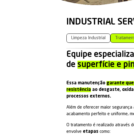
INDUSTR
Limpeza Industr
Equipe e
de
superf