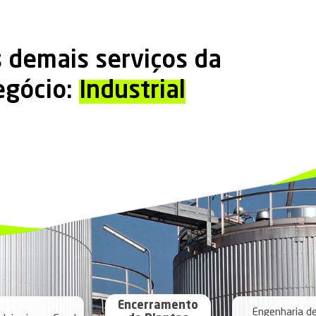
idade
: contamos com mão de obra técnica, com equip