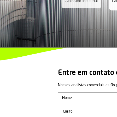
continuamente tre
estruturas
, com
Tanques;
Estruturas me
Equipamentos
Veja a
Unidad
Servic