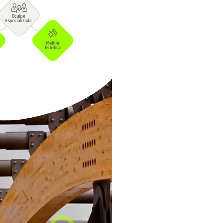
or
s
rutura.
cos
e