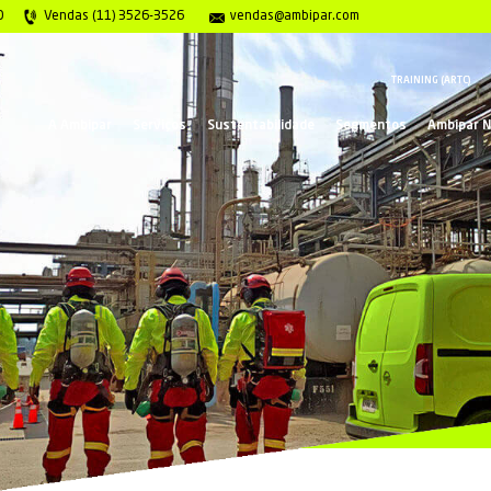
gência 0800 117 2020
Vendas (11) 3526-3526
ve
A Ambipar
Serviços
Suste