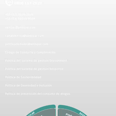
0800 117 2020
+55 (11) 3526-3526
+55 (19) 99999-9584
vendas@ambipar.com
canaldeetica@ambipar.com
politicadedados@ambipar.com
Código de Conducta y Cumplimiento
Política del sistema de gestión Environment
Política del sistema de gestión Response
Política de Sostenibilidad
Política de Diversidad e Inclusión
Política de prevención del consumo de drogas