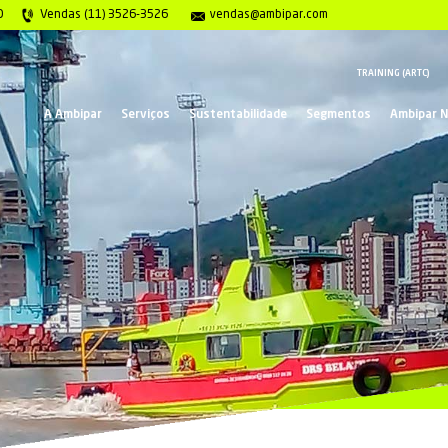
gência 0800 117 2020
Vendas (11) 3526-3526
ve
A Ambipar
Serviços
Suste