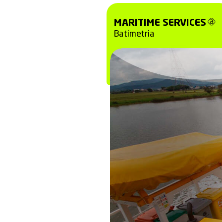
A Ambipar cont
o levantamento
entre a lâmina 
Medição de profu
Lagos
Oceanos
Rios
MARITIME 
Batimetria