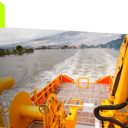
a com serviços de Batimetria que é
 e elaboração de dados geométricos
d’agua e o fundo do mar.
ndidade de:
SERVICES