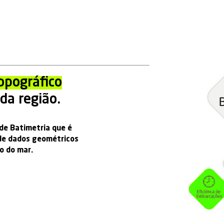
ria
o perfil topográfico
eterminada região.