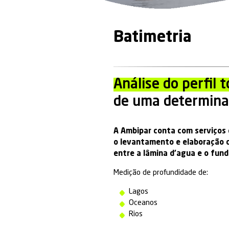
Batimet
Análise d
de uma d