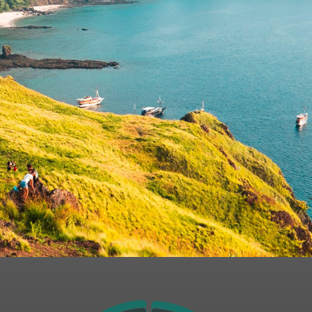
formulário, estou ciente e de acordo com o
armazenamento
acionadas ao Grupo e, que, caso queira cancelar o cadastro de
s@ambipar.com