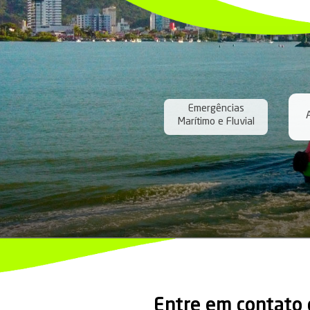
Conheç
da Uni