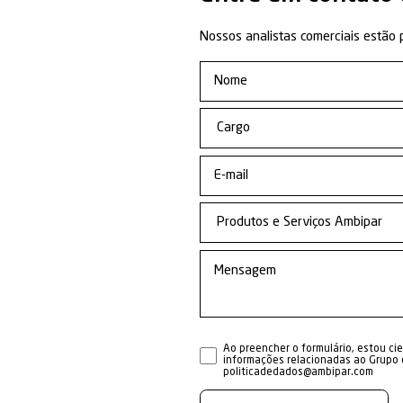
Mariti
Emergênc
Marítimo e F