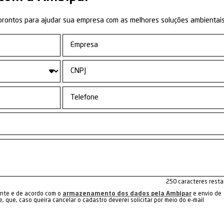
me Services
ias
I
Apoio Portuário
luvial