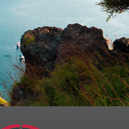
250
 dos dados pela Ambipar
e envio de
verei solicitar por meio do e-mail