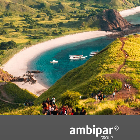
Ao preencher o 
informações rel
politicadedado