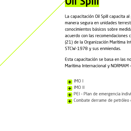
HAZMA
El Curso Interna
requisitos de la l
Los cursos son im
reales, y tienen c
defensivas y prev
como:
HAZMAT Nivel
HAZMAT Nive
HAZMAT Nive
HAZMAT Nive