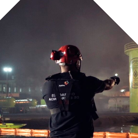
ligrosos se basa en NFPA 470 y ABNT NBR14.064, cu
nstructores multidisciplinares con acciones práctic
os técnicos y prácticos que les permitan desarrollar 
igrosos. , incluidas las técnicas de evaluación y se