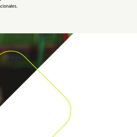
Ambipar cuenta con una cartera con diferentes tipo
enfocada a la especialización en atención de emerg
de riesgos laborales, seguridad laboral y ESG. Cont
de formación ubicados en Chile, Perú y el centro de 
multimodal más grande de América Latina, ubicado en
de Nova Odessa-SP. Con estas capacitaciones, pro
calificación de las personas, garantizando la calidad
los procesos, contando con un cuerpo técnico altame
certificaciones nacionales e internacionales.