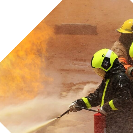
Marítima Internac
IMO I
IMO II
PEI – Plan de
Combate derr