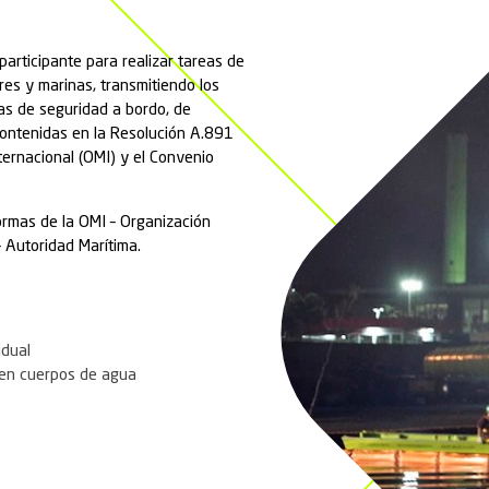
T
cional de Respuesta a Emergencias de Productos Pe
egislación nacional e internacional.
partidos en los campos de formación de Ambipar por i
omo objetivo dotar a los participantes de conocimient
entivas ante emergencias con productos químicos y pel
 Primero en el sitio
l de operaciones
l técnico
l Comando ICS