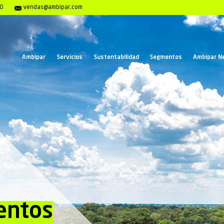
encias 0800 117 2020
vendas@ambipar.com
Ambipar
Servicios
Susten