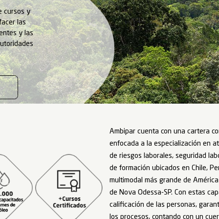
enamientos
na amplia gama de cursos y
tación para satisfacer las
 gran base de clientes y las
 alcance de las autoridades
 de la industria.
CON AMBIPAR