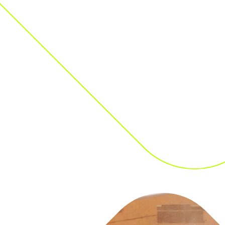
HAZMAT Nivel
Oil Spil
La capacitación Oi
manera segura en 
conocimientos bás
acuerdo con las 
(21) de la Organi
STCW-1978 y sus
Esta capacitación