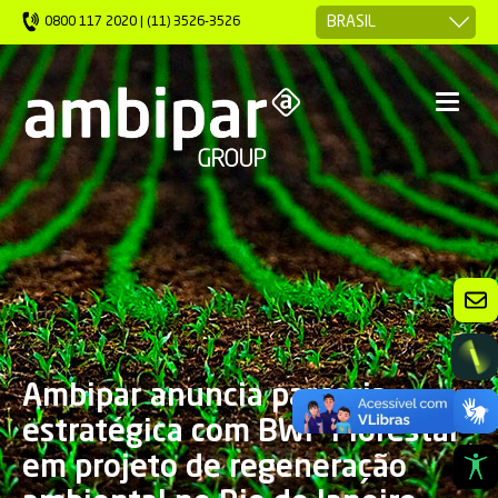
0800 117 2020 | (11) 3526-3526
Ambipar anuncia parceria
estratégica com BWP Florestal
em projeto de regeneração