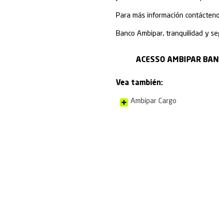
Las tarjetas co
viajes, comidas
a día de los e
Con Ambipar Ex
finanzas. Basta
Disfruta de las
A través de la 
Pago anticip
¿Por qué recibi
¿Ya eres provee
mismo!
Con el Prepago 
Jurídica a nomb