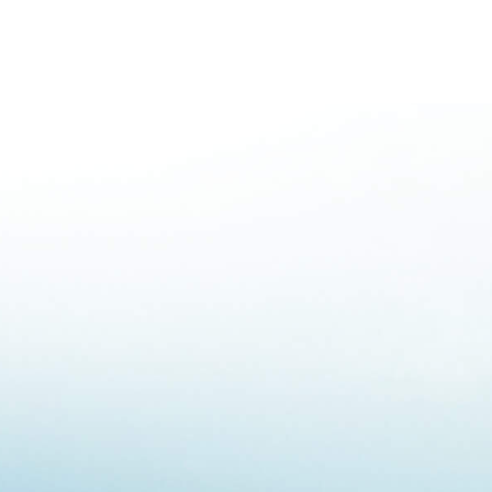
mación contáctenos vía WhatsApp (11) 98758-5003 y 
tranquilidad y seguridad para su negocio. ¡Abre tu c
 AMBIPAR BANK
argo