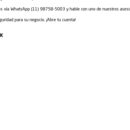
rporativas Ambipar Expense pueden utilizarse para
, compra de pasajes aéreos y otras facilidades del dí
mpleados de su empresa;
pense fue fácil enviar facturas al departamento de
 con hacer una foto de las facturas en un periodo det
 facilidades de tener tu propio panel de administració
Plataforma es aún más fácil extraer el informe de co
ado de cuentas por cobrar
r mañana lo que puedes recibir hoy?
dor de Grupo Ambipar o tienes una nota que te llegar
de Créditos de Ambipar Bank, fue muy rápido para us
re de su empresa y solicite la anticipación.