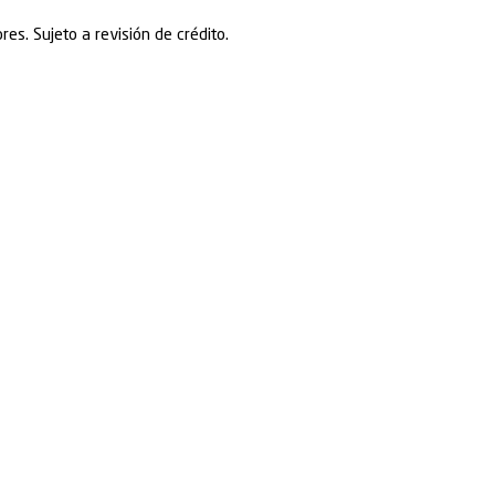
a
erminado y listo;
n. El control está en tus manos;
mprobantes y el estado de gastos.
á en unos días? ¿Qué tal si recibes dentro de las 24
ted recibir por el servicio prestado, solo abra una 