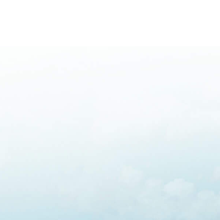
hable con uno de nuestros asesores. Sujeto a revis
uenta!