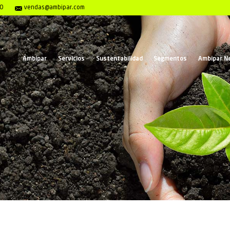
encias 0800 117 2020
vendas@ambipar.com
Ambipar
Servicios
Susten
r Bank