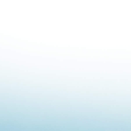
Para más infor
Banco Ambipar, 
ACESSO
Vea también:
Ambipar C