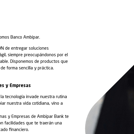
R
do de conocerte, somos Banco Ambipar.
e nació con el ADN de entregar soluciones
 forma moderna y ágil, siempre preocupándonos por e
 la cadena sustentable. Disponemos de productos qu