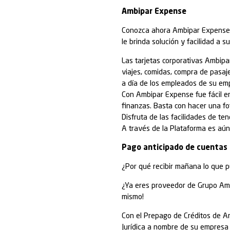
facilitan la ges
Descubre nuest
Cuentas Digi
Todo se vuelve 
diaria. Para es
cambiar nuestra
Las Cuentas Di
ofrecen una exp
nueva forma de
Ambipar Exp
Conozca ahora 
le brinda soluci