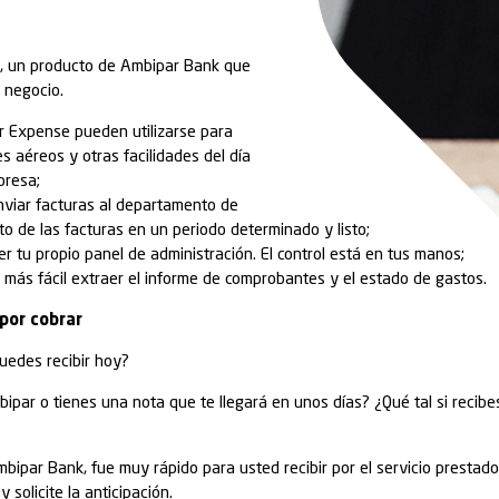
tión de su negocio de forma sencilla y práctica.
ros productos.
tales Particulares y Empresas
más fácil cuando la tecnología invade nuestra rutina
o vino, vino a cambiar nuestra vida cotidiana, vino a
 vida.
gitales para Personas y Empresas de Ambipar Bank t
eriencia única, con facilidades que te traerán una
 entender el mercado financiero.
ense
Ambipar Expense, un producto de Ambipar Bank qu
ón y facilidad a su negocio.