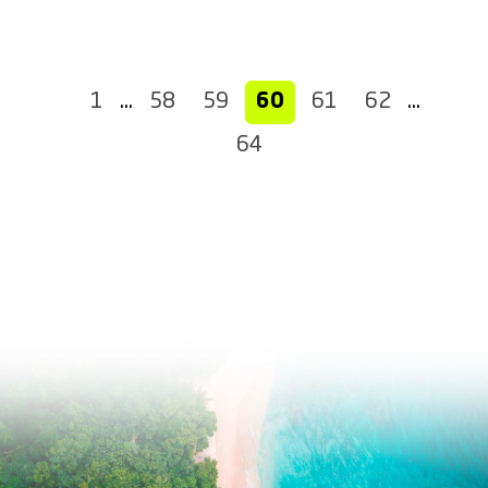
1
…
58
59
60
61
62
…
64