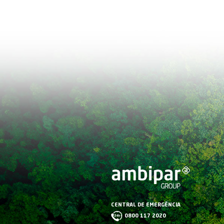
Ambipar inicia 2021 
empresa nos EUA
Objetivo é continuar c
empresa e consolidar o
emergenciais no país