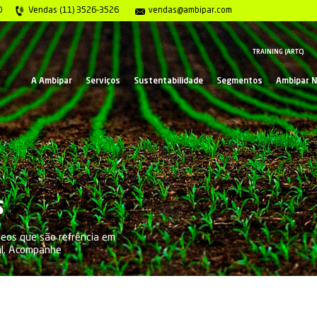
gência 0800 117 2020
Vendas (11) 3526-3526
ve
A Ambipar
Serviços
Suste
ar News