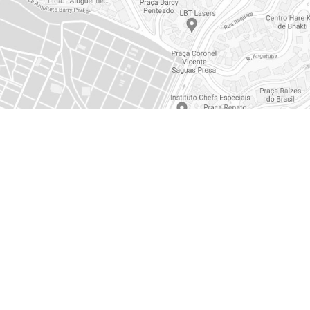
CENTRAL DE EMERGÊ
0800 117 2020
+55 (11) 3526-3526
+55 (19) 99999-9584
vendas@ambipar.com
canaldeetica@ambipar.c