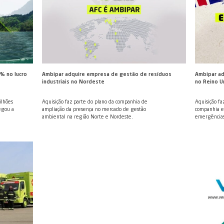
 Reporting Initiative na
Ambipar USA
adores para preservação da
Ambipar vai liderar resposta 
treinamento com produtos per
anizações como KPMG e One
Tecnológico de Transporte (T
150.000 oferece diálogo …
Administration (FRA) no Estad