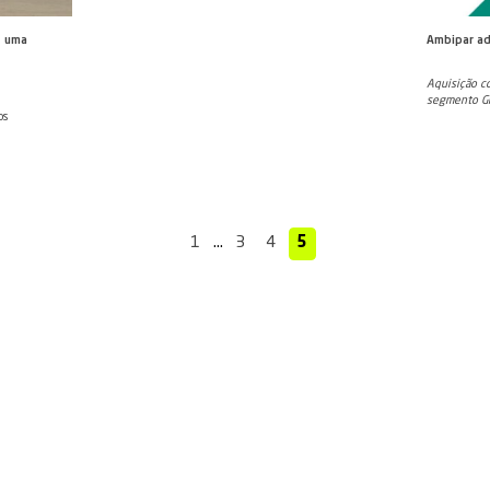
mento de mais de 718% no lucro
Ambipar adquire empresa 
imestre de 2020
industriais no Nordeste
cro líquido de R$26,3 milhões
Aquisição faz parte do plano 
 2020 e receita bruta chegou a
ampliação da presença no mer
ambiental na região Norte e 