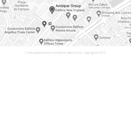
NCIA
om