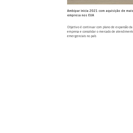
Ambipar registra au
líquido no quarto tr
Companhia registrou lu
no quarto trimestre de
R$800,4 milhões