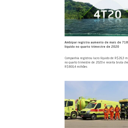
Ambipar apoia Global
atualização de indic
biodiversidade
Junto com grandes org
Earth, iniciativa de € 