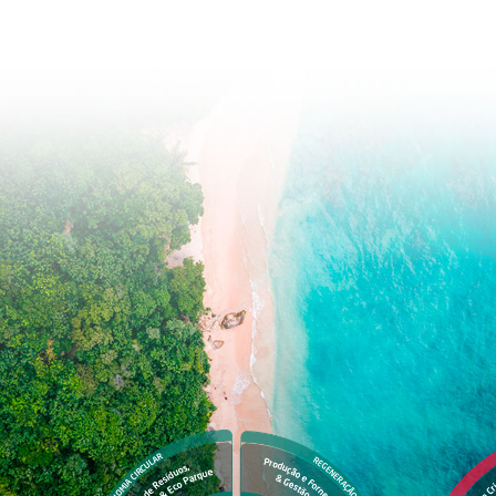
com aquisição de mais uma
om plano de expansão da
 mercado de atendimentos
1
…