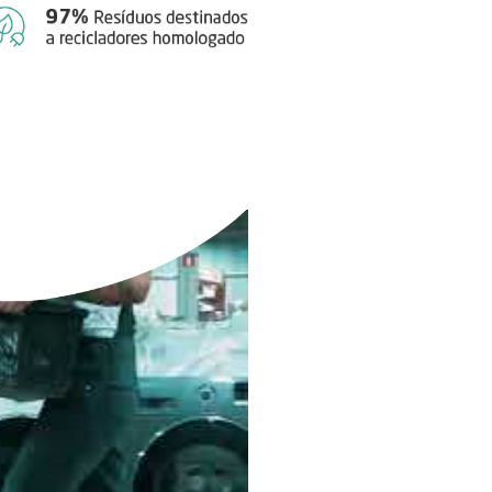
sformação de produtos
a.
ade de processamento
,
 e normas ambientais
.