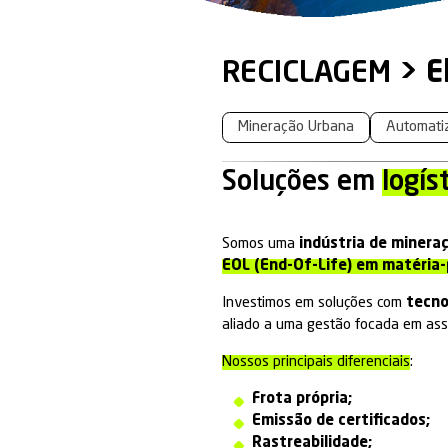
RECICL
Mineração Urb
Soluçõe