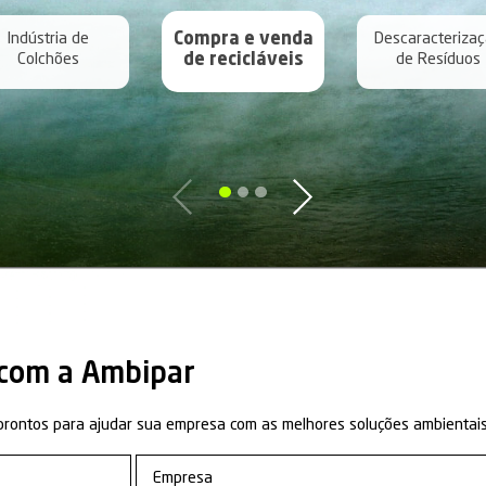
cessado (2023)
: 8.100 ton;
imado (2024)
: 9.000 ton;
 instalada
: 80.000 ton;
s mensalmente
: +900 coletas;
os anualmente
: +440 licenças;
os mensalmente
: +210 CDF’s.
laudos:
(Instituto Brasileiro de Meio Ambiente);
retaria Estadual de Meio Ambiente)
Standard Internacional): ISO 14001:2015 e ISO 4500