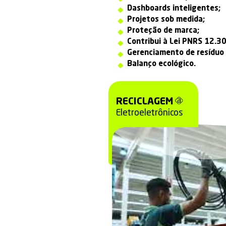
Somos uma
indú
EOL (End-Of-Li
Investimos em so
aliado a uma ges
Nossos principais 
Frota própr
Emissão de 
Rastreabili
Dashboards
Projetos s
Proteção d
Contribui 
Gerenciame