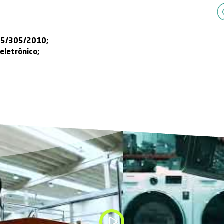
stria de mineração urbana
especializada em
tran
fe) em matéria-prima
, referência na América Latin
luções com
tecnologia de ponta
e
alta capacid
tão focada em assegurar o
cumprimento das leias
diferenciais
:
ia;
certificados;
dade;
 inteligentes;
ob medida;
e marca;
à Lei PNRS 12.305/305/2010;
nto de resíduo eletrônico;