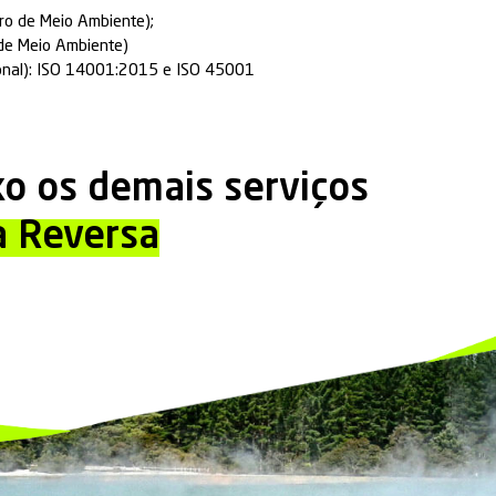
ojetos customizados, com equipe de call center dand
controle e transparência online do processo.
idade completa de todas as etapas;
 de um Balanço Ecológico;
o à Lei PNRS 12.305/305/2010;
cicleLog próprio de gestão ambiental.
ca
:
iores preocupações está relacionada à segurança do
 dados presentes nos eletrônicos através da 
uer possibilidade de recuperação ou vazamento dos 
eio de nosso controle total e transparente do proces
 ambientalmente adequada de todos os resíduos, ate