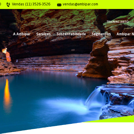
gência 0800 117 2020
Vendas (11) 3526-3526
ve
A Ambipar
Serviços
Suste