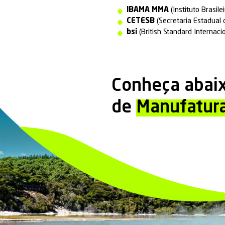
Desenvolvemos pr
oferecendo total 
Rastreabil
Construção
Cumpriment
Sistema Re
Proteção à mar
Uma de nossas ma
recuperação de
eliminando qualq
Além disso, por m
destinação final