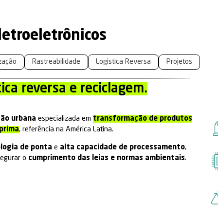
AGEM
>
Eletroeletrônicos
ana
Automatização
Rastreabilidade
Logi
s em
logística reversa e reci