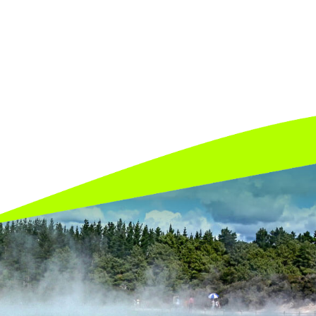
o suporte a projetos B2B e B2C. Atuamos em todos o
s dados e à reputação de nossos clientes. Impossib
trituração
dos resíduos, realizada pelas nossos maq
dados.
so, as empresas ficam protegidas quanto a confiabil
ndendo à lei 12.305/2010.