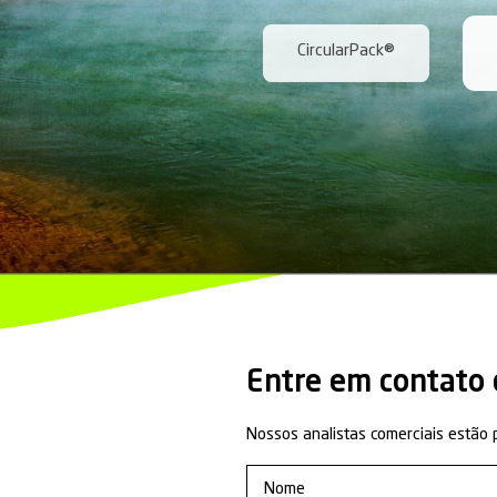
I
ndicadores
:
Volume pro
Volume est
Capacidade
Realizamo
Monitoram
Controlam
Certificados e 
IBAMA MMA
CETESB
(Sec
bsi
(British 