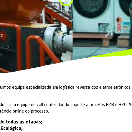
lógico.
M
icos