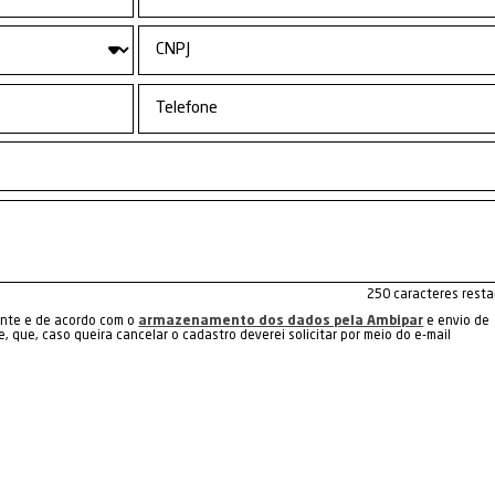
a abaixo os demais s
ufatura Reversa