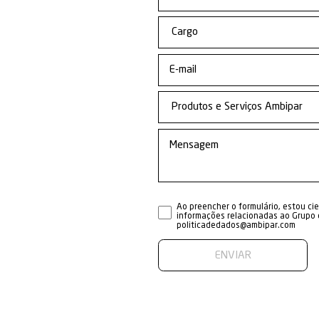
Conheç
de
Man