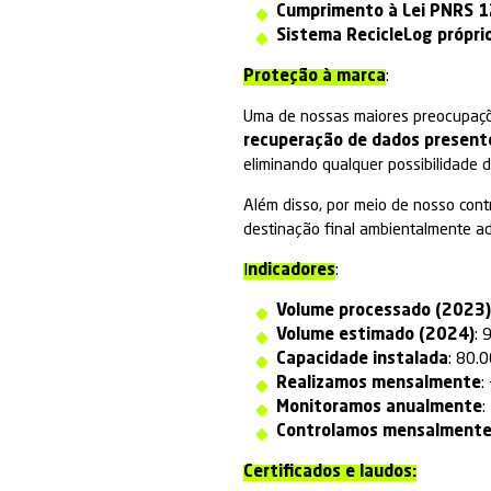
Somos
pioneiros
experiência no 