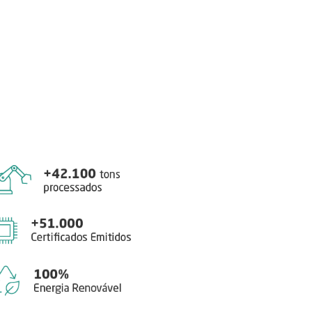
stica Reversa
Projetos
clagem.