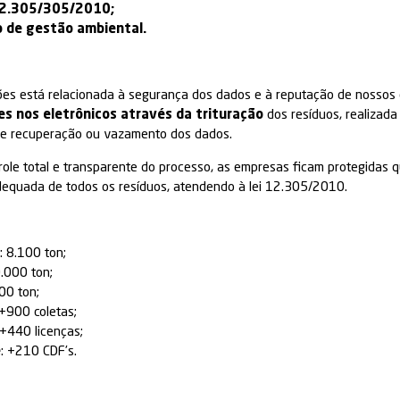
 no Brasil
e possuímos equipe especializada em logís
setor
.