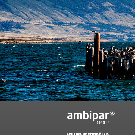
Ao preencher o 
informações rel
politicadedado