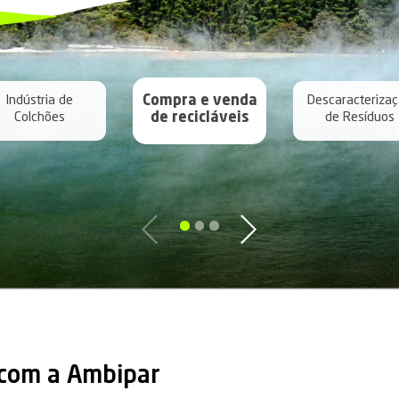
a abaixo os demais s
ufatura Reversa