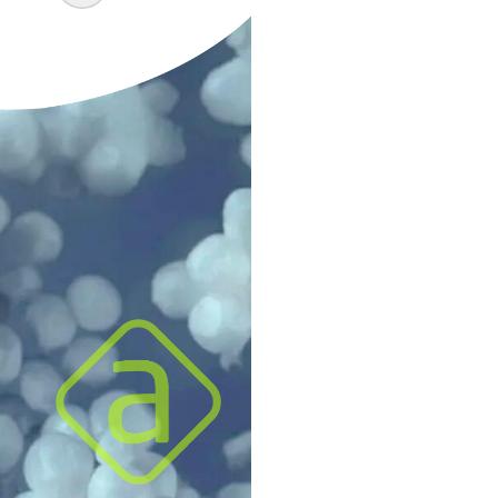
 um programa de
erecer a seus clientes
ue
anteriormente