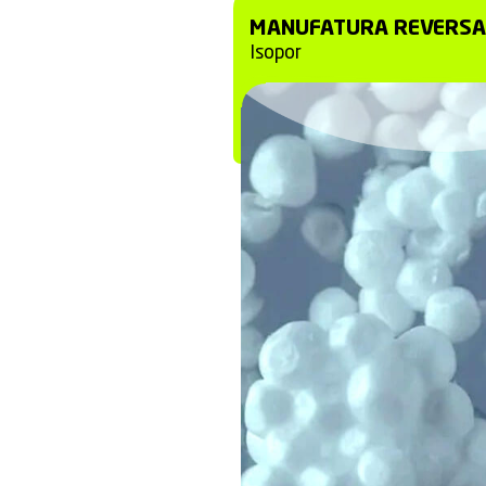
adequados
para 
Reciclagem
Recuperaçã
Apesar das barrei
reciclagem mec
e parceiros
uma s
tinha como destin
MANUFATU
Isopor