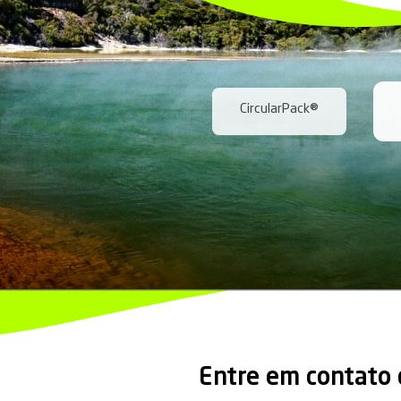
Conheç
de
Man