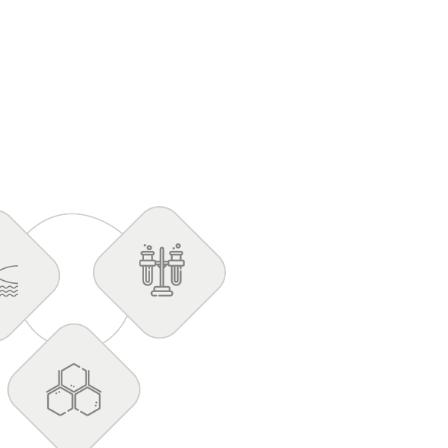
ável.
em pontos