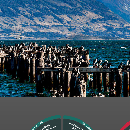
formulário, estou ciente e de acordo com o
armazenamento
acionadas ao Grupo e, que, caso queira cancelar o cadastro de
s@ambipar.com