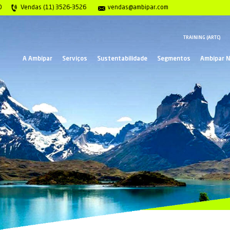
gência 0800 117 2020
Vendas (11) 3526-3526
ve
A Ambipar
Serviços
Suste