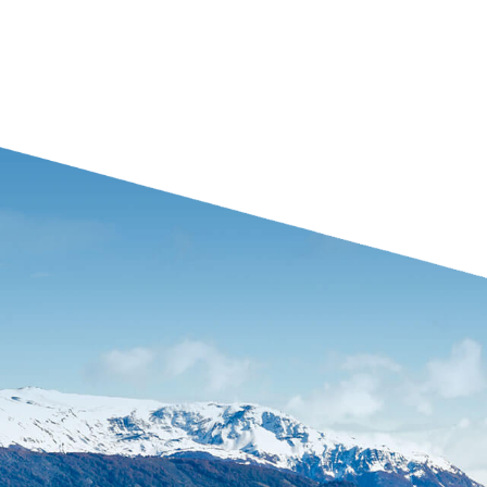
 contato com a Ambipar
comerciais estão prontos para ajudar sua empresa c