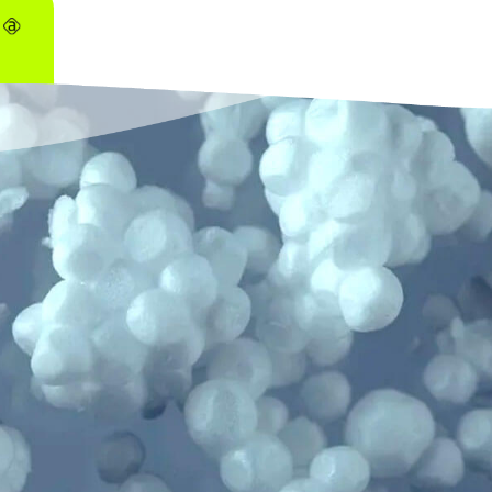
sua reutilização:
 mecânica;
o energética.
ras existentes, de forma pioneira a
Ambipar criou
ânica para o EPS
, tendo como objetivo principal of
olução ambientalmente adequada
para o material q
o principal
aterros sanitários.
RA REVERSA