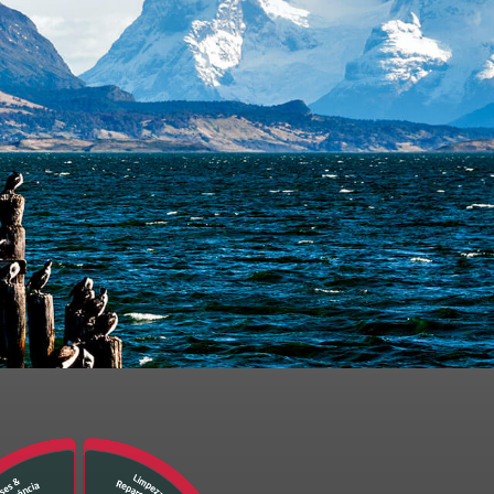
250
 dos dados pela Ambipar
e envio de
verei solicitar por meio do e-mail