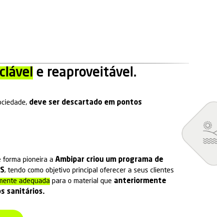
00% reciclável
e reaproveit
 utilizado pela sociedade,
deve ser descartado 