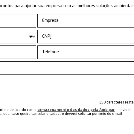
Compra 
Indústria de
ck®
de reci
Colchões