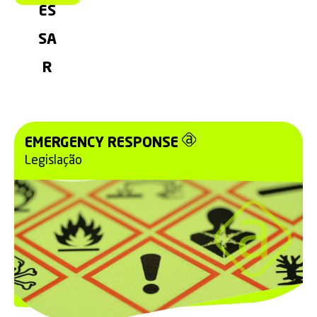
ES
SA
R
EMERGENCY RESPONSE
Legislação