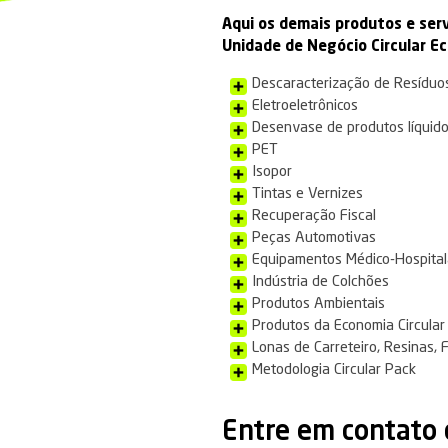
geram 
sociais
Dow Bras