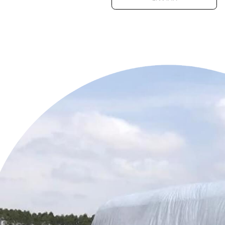
Desenvase de
PET
Isopor
Tintas e Ver
Recuperação 
Peças Autom
Equipamentos
Indústria de
Produtos Am
Produtos da 
Lonas de Carr
Metodologia 
Entre em