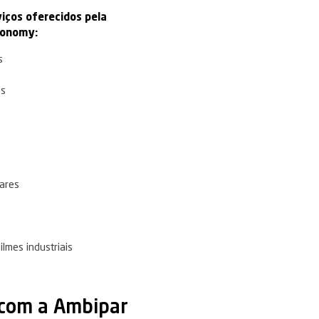
resultados econômico
 e ambientais.
Filme
il
Resinas Recicladas