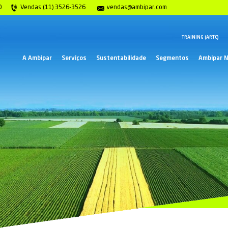
gência 0800 117 2020
Vendas (11) 3526-3526
ve
A Ambipar
Serviços
Suste