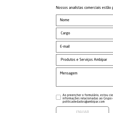
Aqui os demais 
Unidade de Neg
Descaracteri
Eletroeletrôn