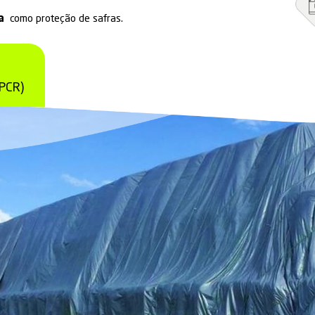
s
com produto desenvolvido dentro de conceitos circ
rial que reaproveita aparas, desenvolvido com tec
ensão de vida útil
(longa durabilidade) e menor ut
istência associada a leveza.
no setor agrícola
como proteção de safras.
ECONOMY