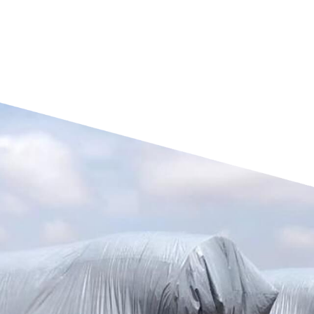
 produtos líquidos
nizes
Fiscal
otivas
 Médico-Hospitalares
 Colchões
bientais
Economia Circular
eteiro, Resinas, Filmes industriais
Circular Pack
 contato com a Ambipar