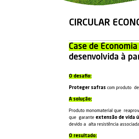
CIRCUL
Case de 
desenvolv