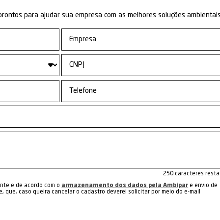
resin
produtos e serviços oferecidos pela
ócio Circular Economy:
zação de Resíduos
icos